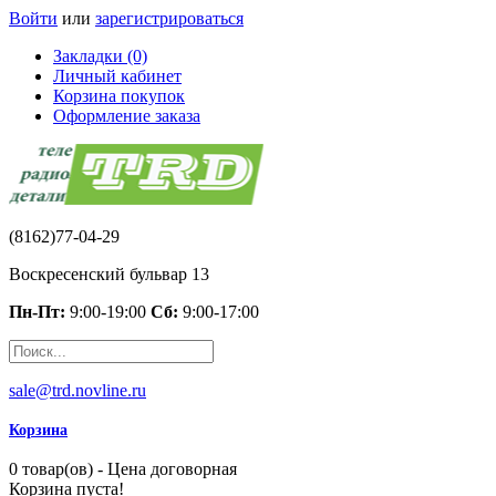
Войти
или
зарегистрироваться
Закладки (0)
Личный кабинет
Корзина покупок
Оформление заказа
(8162)77-04-29
Воскресенский бульвар 13
Пн-Пт:
9:00-19:00
Сб:
9:00-17:00
sale@trd.novline.ru
Корзина
0 товар(ов) - Цена договорная
Корзина пуста!