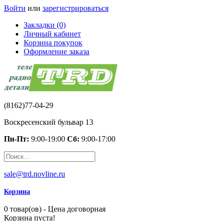
Войти
или
зарегистрироваться
Закладки (0)
Личный кабинет
Корзина покупок
Оформление заказа
(8162)77-04-29
Воскресенский бульвар 13
Пн-Пт:
9:00-19:00
Сб:
9:00-17:00
sale@trd.novline.ru
Корзина
0 товар(ов) - Цена договорная
Корзина пуста!