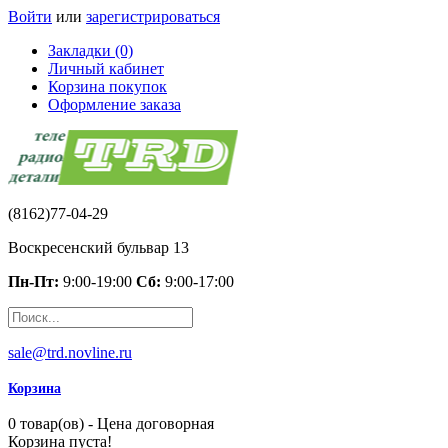
Войти
или
зарегистрироваться
Закладки (0)
Личный кабинет
Корзина покупок
Оформление заказа
(8162)77-04-29
Воскресенский бульвар 13
Пн-Пт:
9:00-19:00
Сб:
9:00-17:00
sale@trd.novline.ru
Корзина
0 товар(ов) - Цена договорная
Корзина пуста!