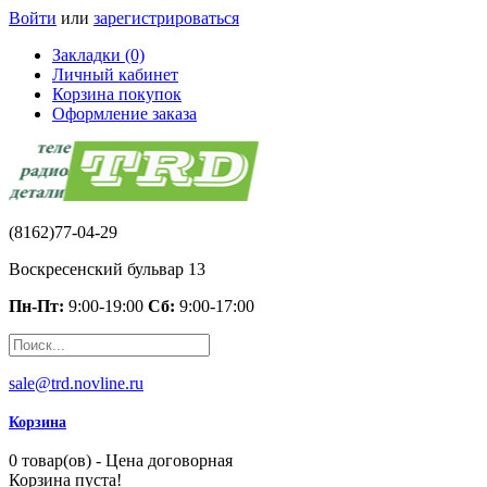
Войти
или
зарегистрироваться
Закладки (0)
Личный кабинет
Корзина покупок
Оформление заказа
(8162)77-04-29
Воскресенский бульвар 13
Пн-Пт:
9:00-19:00
Сб:
9:00-17:00
sale@trd.novline.ru
Корзина
0 товар(ов) - Цена договорная
Корзина пуста!