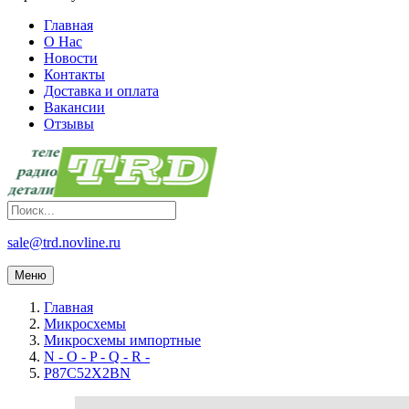
Главная
О Нас
Новости
Контакты
Доставка и оплата
Вакансии
Отзывы
sale@trd.novline.ru
Меню
Главная
Микросхемы
Микросхемы импортные
N - O - P - Q - R -
P87C52X2BN