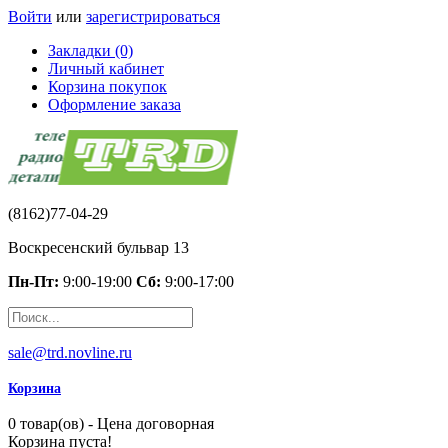
Войти
или
зарегистрироваться
Закладки (0)
Личный кабинет
Корзина покупок
Оформление заказа
(8162)77-04-29
Воскресенский бульвар 13
Пн-Пт:
9:00-19:00
Сб:
9:00-17:00
sale@trd.novline.ru
Корзина
0 товар(ов) - Цена договорная
Корзина пуста!