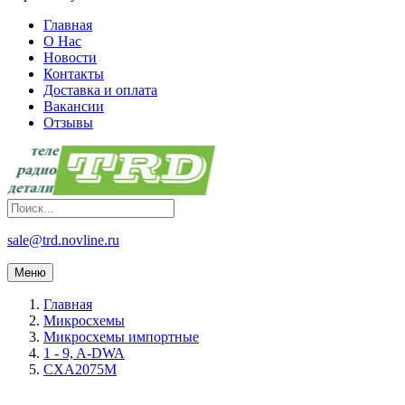
Главная
О Нас
Новости
Контакты
Доставка и оплата
Вакансии
Отзывы
sale@trd.novline.ru
Меню
Главная
Микросхемы
Микросхемы импортные
1 - 9, A-DWA
CXA2075M