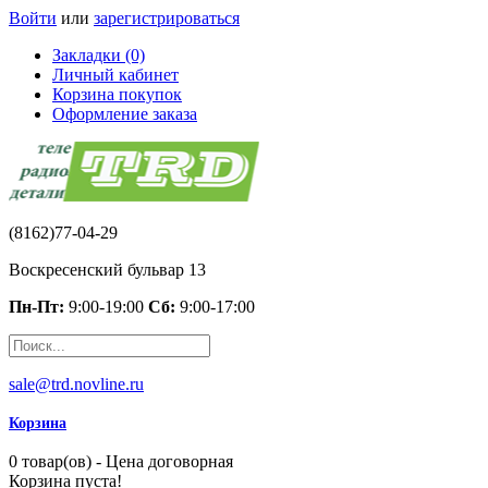
Войти
или
зарегистрироваться
Закладки (0)
Личный кабинет
Корзина покупок
Оформление заказа
(8162)77-04-29
Воскресенский бульвар 13
Пн-Пт:
9:00-19:00
Сб:
9:00-17:00
sale@trd.novline.ru
Корзина
0 товар(ов) - Цена договорная
Корзина пуста!