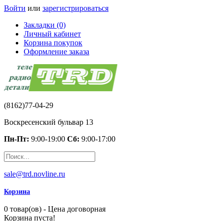
Войти
или
зарегистрироваться
Закладки (0)
Личный кабинет
Корзина покупок
Оформление заказа
(8162)77-04-29
Воскресенский бульвар 13
Пн-Пт:
9:00-19:00
Сб:
9:00-17:00
sale@trd.novline.ru
Корзина
0 товар(ов) - Цена договорная
Корзина пуста!