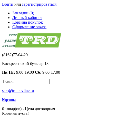
Войти
или
зарегистрироваться
Закладки (0)
Личный кабинет
Корзина покупок
Оформление заказа
(8162)77-04-29
Воскресенский бульвар 13
Пн-Пт:
9:00-19:00
Сб:
9:00-17:00
sale@trd.novline.ru
Корзина
0 товар(ов) - Цена договорная
Корзина пуста!