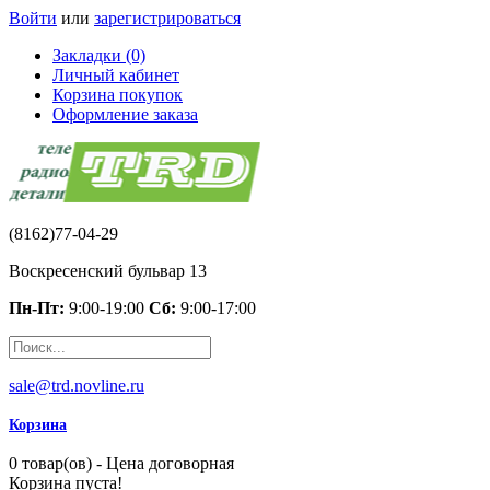
Войти
или
зарегистрироваться
Закладки (0)
Личный кабинет
Корзина покупок
Оформление заказа
(8162)77-04-29
Воскресенский бульвар 13
Пн-Пт:
9:00-19:00
Сб:
9:00-17:00
sale@trd.novline.ru
Корзина
0 товар(ов) - Цена договорная
Корзина пуста!