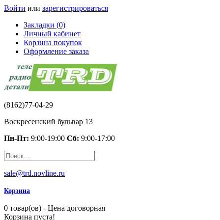
Войти
или
зарегистрироваться
Закладки (0)
Личный кабинет
Корзина покупок
Оформление заказа
(8162)77-04-29
Воскресенский бульвар 13
Пн-Пт:
9:00-19:00
Сб:
9:00-17:00
sale@trd.novline.ru
Корзина
0 товар(ов) - Цена договорная
Корзина пуста!