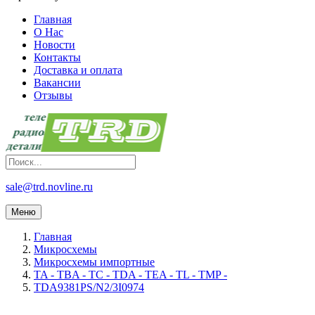
Главная
О Нас
Новости
Контакты
Доставка и оплата
Вакансии
Отзывы
sale@trd.novline.ru
Меню
Главная
Микросхемы
Микросхемы импортные
TA - TBA - TC - TDA - TEA - TL - TMP -
TDA9381PS/N2/3I0974