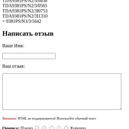
TDA9381PS/N2/3/0458
TDA9381PS/N2/3/0565
TDA9381PS/N2/3I0753
TDA9381PS/N2/3I1310
= 9381PS/N3/3/1642
Написать отзыв
Ваше Имя:
Ваш отзыв:
Внимание:
HTML не поддерживается! Используйте обычный текст.
Оценка:
Плохо
Хорошо