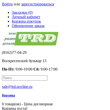
Войти
или
зарегистрироваться
Закладки (0)
Личный кабинет
Корзина покупок
Оформление заказа
(8162)77-04-29
Воскресенский бульвар 13
Пн-Пт:
9:00-19:00
Сб:
9:00-17:00
sale@trd.novline.ru
Корзина
0 товар(ов) - Цена договорная
Корзина пуста!