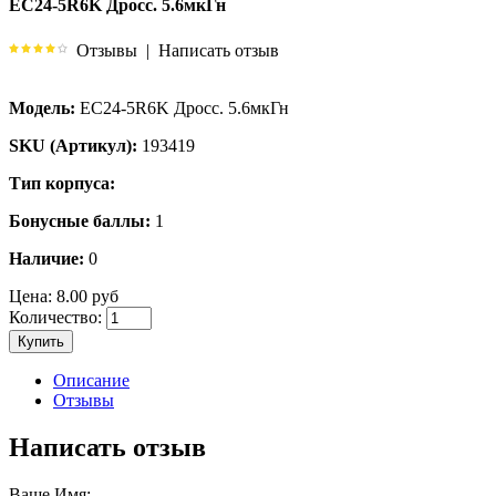
EC24-5R6K Дросс. 5.6мкГн
Отзывы
|
Написать отзыв
Модель:
EC24-5R6K Дросс. 5.6мкГн
SKU (Артикул):
193419
Тип корпуса:
Бонусные баллы:
1
Наличие:
0
Цена:
8.00 руб
Количество:
Купить
Описание
Отзывы
Написать отзыв
Ваше Имя: