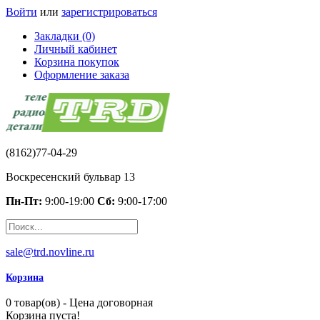
Войти
или
зарегистрироваться
Закладки (0)
Личный кабинет
Корзина покупок
Оформление заказа
(8162)77-04-29
Воскресенский бульвар 13
Пн-Пт:
9:00-19:00
Сб:
9:00-17:00
sale@trd.novline.ru
Корзина
0 товар(ов) - Цена договорная
Корзина пуста!