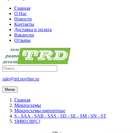
Главная
О Нас
Новости
Контакты
Доставка и оплата
Вакансии
Отзывы
sale@trd.novline.ru
Меню
Главная
Микросхемы
Микросхемы импортные
S - SAA - SAB - SAS - SD - SE - SM - SN - ST
SM8013B[C]