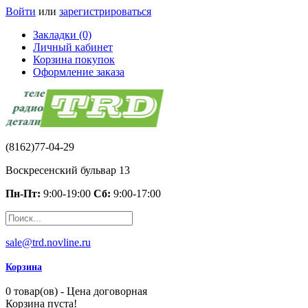
Войти
или
зарегистрироваться
Закладки (0)
Личный кабинет
Корзина покупок
Оформление заказа
(8162)77-04-29
Воскресенский бульвар 13
Пн-Пт:
9:00-19:00
Сб:
9:00-17:00
sale@trd.novline.ru
Корзина
0 товар(ов) - Цена договорная
Корзина пуста!