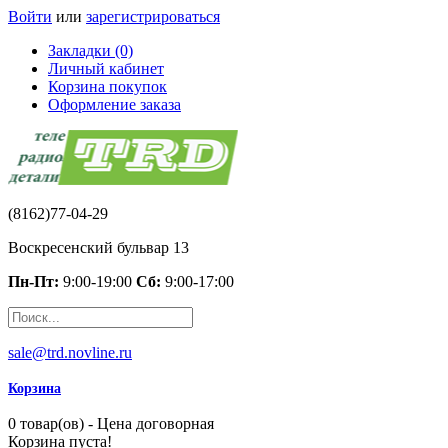
Войти
или
зарегистрироваться
Закладки (0)
Личный кабинет
Корзина покупок
Оформление заказа
(8162)77-04-29
Воскресенский бульвар 13
Пн-Пт:
9:00-19:00
Сб:
9:00-17:00
sale@trd.novline.ru
Корзина
0 товар(ов) - Цена договорная
Корзина пуста!