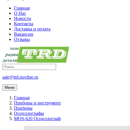
Главная
О Нас
Новости
Контакты
Доставка и оплата
Вакансии
Отзывы
sale@trd.novline.ru
Меню
Главная
Приборы и инструмент
Приборы
Осциллографы
MOS-620 Осциллограф