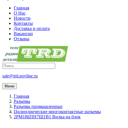
Главная
О Нас
Новости
Контакты
Доставка и оплата
Вакансии
Отзывы
sale@trd.novline.ru
Меню
Главная
Разъемы
Разъемы промышленные
Цилиндрические многоконтактные разъемы
2РМ18БПН7Ш1В1 Вилка на блок