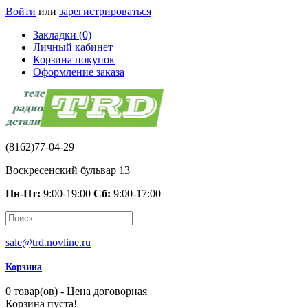
Войти
или
зарегистрироваться
Закладки (0)
Личный кабинет
Корзина покупок
Оформление заказа
(8162)77-04-29
Воскресенский бульвар 13
Пн-Пт:
9:00-19:00
Сб:
9:00-17:00
sale@trd.novline.ru
Корзина
0 товар(ов) - Цена договорная
Корзина пуста!