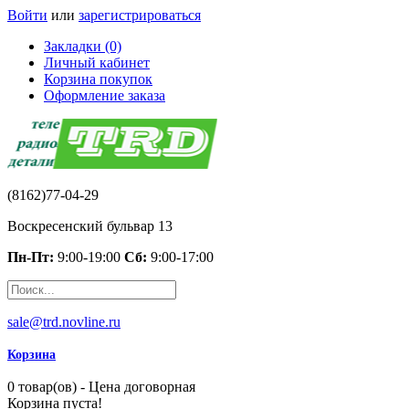
Войти
или
зарегистрироваться
Закладки (0)
Личный кабинет
Корзина покупок
Оформление заказа
(8162)77-04-29
Воскресенский бульвар 13
Пн-Пт:
9:00-19:00
Сб:
9:00-17:00
sale@trd.novline.ru
Корзина
0 товар(ов) - Цена договорная
Корзина пуста!