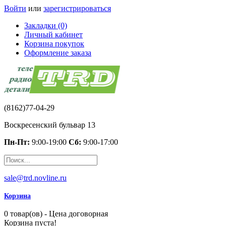
Войти
или
зарегистрироваться
Закладки (0)
Личный кабинет
Корзина покупок
Оформление заказа
(8162)77-04-29
Воскресенский бульвар 13
Пн-Пт:
9:00-19:00
Сб:
9:00-17:00
sale@trd.novline.ru
Корзина
0 товар(ов) - Цена договорная
Корзина пуста!