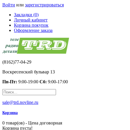
Войти
или
зарегистрироваться
Закладки (0)
Личный кабинет
Корзина покупок
Оформление заказа
(8162)77-04-29
Воскресенский бульвар 13
Пн-Пт:
9:00-19:00
Сб:
9:00-17:00
sale@trd.novline.ru
Корзина
0 товар(ов) - Цена договорная
Корзина пуста!