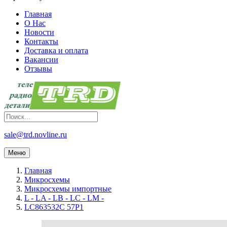
Главная
О Нас
Новости
Контакты
Доставка и оплата
Вакансии
Отзывы
sale@trd.novline.ru
Меню
Главная
Микросхемы
Микросхемы импортные
L - LA - LB - LC - LM -
LC863532C 57P1