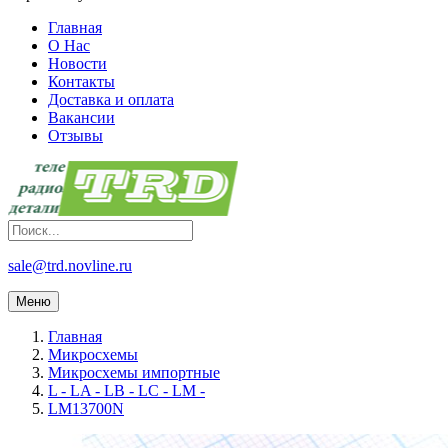
Главная
О Нас
Новости
Контакты
Доставка и оплата
Вакансии
Отзывы
sale@trd.novline.ru
Меню
Главная
Микросхемы
Микросхемы импортные
L - LA - LB - LC - LM -
LM13700N