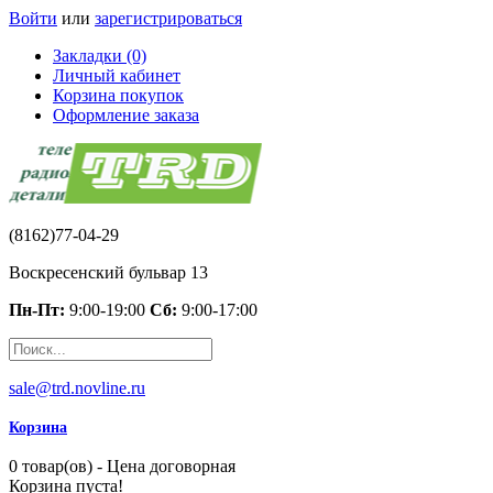
Войти
или
зарегистрироваться
Закладки (0)
Личный кабинет
Корзина покупок
Оформление заказа
(8162)77-04-29
Воскресенский бульвар 13
Пн-Пт:
9:00-19:00
Сб:
9:00-17:00
sale@trd.novline.ru
Корзина
0 товар(ов) - Цена договорная
Корзина пуста!