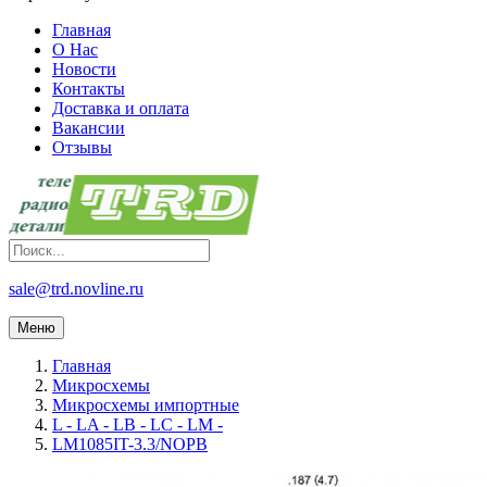
Главная
О Нас
Новости
Контакты
Доставка и оплата
Вакансии
Отзывы
sale@trd.novline.ru
Меню
Главная
Микросхемы
Микросхемы импортные
L - LA - LB - LC - LM -
LM1085IT-3.3/NOPB