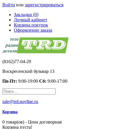
Войти
или
зарегистрироваться
Закладки (0)
Личный кабинет
Корзина покупок
Оформление заказа
(8162)77-04-29
Воскресенский бульвар 13
Пн-Пт:
9:00-19:00
Сб:
9:00-17:00
sale@trd.novline.ru
Корзина
0 товар(ов) - Цена договорная
Корзина пуста!