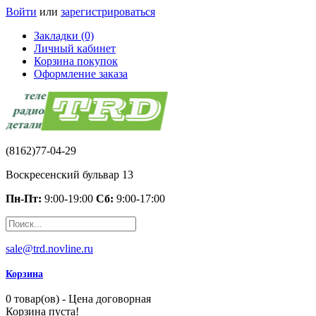
Войти
или
зарегистрироваться
Закладки (0)
Личный кабинет
Корзина покупок
Оформление заказа
(8162)77-04-29
Воскресенский бульвар 13
Пн-Пт:
9:00-19:00
Сб:
9:00-17:00
sale@trd.novline.ru
Корзина
0 товар(ов) - Цена договорная
Корзина пуста!