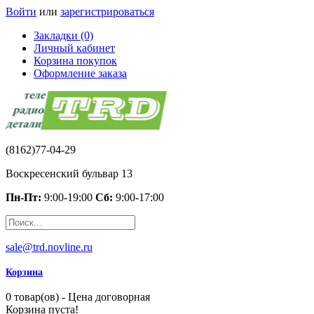
Войти
или
зарегистрироваться
Закладки (0)
Личный кабинет
Корзина покупок
Оформление заказа
(8162)77-04-29
Воскресенский бульвар 13
Пн-Пт:
9:00-19:00
Сб:
9:00-17:00
sale@trd.novline.ru
Корзина
0 товар(ов) - Цена договорная
Корзина пуста!