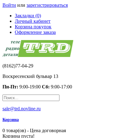
Войти
или
зарегистрироваться
Закладки (0)
Личный кабинет
Корзина покупок
Оформление заказа
(8162)77-04-29
Воскресенский бульвар 13
Пн-Пт:
9:00-19:00
Сб:
9:00-17:00
sale@trd.novline.ru
Корзина
0 товар(ов) - Цена договорная
Корзина пуста!