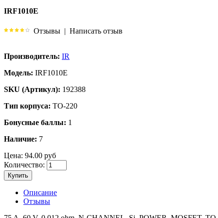
IRF1010E
Отзывы
|
Написать отзыв
Производитель:
IR
Модель:
IRF1010E
SKU (Артикул):
192388
Тип корпуса:
TO-220
Бонусные баллы:
1
Наличие:
7
Цена:
94.00 руб
Количество:
Купить
Описание
Отзывы
75 A, 60 V, 0.012 ohm, N-CHANNEL, Si, POWER, MOSFET, TO