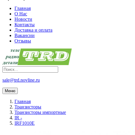
Главная
О Нас
Новости
Контакты
Доставка и оплата
Вакансии
Отзывы
sale@trd.novline.ru
Меню
Главная
Транзисторы
Транзисторы импортные
IR -
IRF1010E