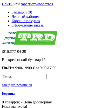
Войти
или
зарегистрироваться
Закладки (0)
Личный кабинет
Корзина покупок
Оформление заказа
(8162)77-04-29
Воскресенский бульвар 13
Пн-Пт:
9:00-19:00
Сб:
9:00-17:00
sale@trd.novline.ru
Корзина
0 товар(ов) - Цена договорная
Корзина пуста!