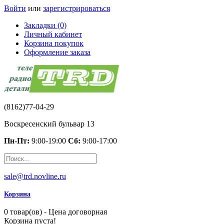
Войти
или
зарегистрироваться
Закладки (0)
Личный кабинет
Корзина покупок
Оформление заказа
(8162)77-04-29
Воскресенский бульвар 13
Пн-Пт:
9:00-19:00
Сб:
9:00-17:00
sale@trd.novline.ru
Корзина
0 товар(ов) - Цена договорная
Корзина пуста!