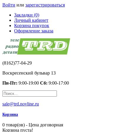
Войти
или
зарегистрироваться
Закладки (0)
Личный кабинет
Корзина покупок
Оформление заказа
(8162)77-04-29
Воскресенский бульвар 13
Пн-Пт:
9:00-19:00
Сб:
9:00-17:00
sale@trd.novline.ru
Корзина
0 товар(ов) - Цена договорная
Корзина пуста!