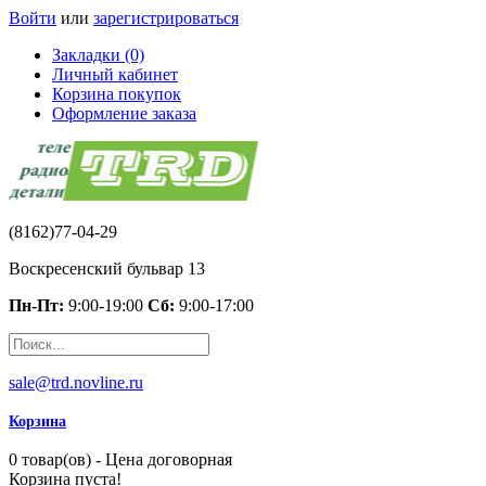
Войти
или
зарегистрироваться
Закладки (0)
Личный кабинет
Корзина покупок
Оформление заказа
(8162)77-04-29
Воскресенский бульвар 13
Пн-Пт:
9:00-19:00
Сб:
9:00-17:00
sale@trd.novline.ru
Корзина
0 товар(ов) - Цена договорная
Корзина пуста!