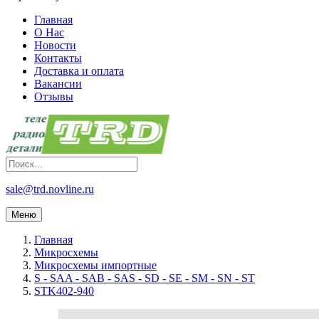
Главная
О Нас
Новости
Контакты
Доставка и оплата
Вакансии
Отзывы
sale@trd.novline.ru
Меню
Главная
Микросхемы
Микросхемы импортные
S - SAA - SAB - SAS - SD - SE - SM - SN - ST
STK402-940