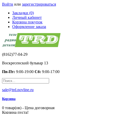
Войти
или
зарегистрироваться
Закладки (0)
Личный кабинет
Корзина покупок
Оформление заказа
(8162)77-04-29
Воскресенский бульвар 13
Пн-Пт:
9:00-19:00
Сб:
9:00-17:00
sale@trd.novline.ru
Корзина
0 товар(ов) - Цена договорная
Корзина пуста!