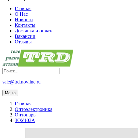
Главная
О Нас
Новости
Контакты
Доставка и оплата
Вакансии
Отзывы
sale@trd.novline.ru
Меню
Главная
Оптоэлектроника
Оптопары
3ОУ103А