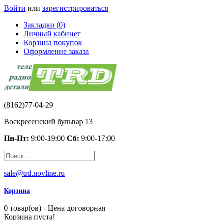
Войти
или
зарегистрироваться
Закладки (0)
Личный кабинет
Корзина покупок
Оформление заказа
(8162)77-04-29
Воскресенский бульвар 13
Пн-Пт:
9:00-19:00
Сб:
9:00-17:00
sale@trd.novline.ru
Корзина
0 товар(ов) - Цена договорная
Корзина пуста!