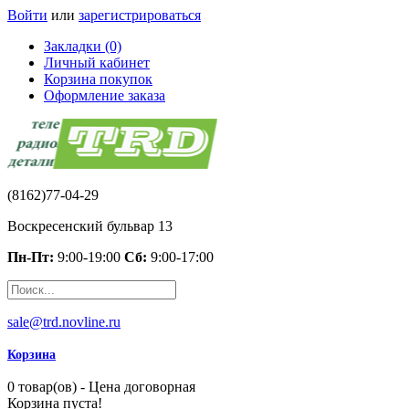
Войти
или
зарегистрироваться
Закладки (0)
Личный кабинет
Корзина покупок
Оформление заказа
(8162)77-04-29
Воскресенский бульвар 13
Пн-Пт:
9:00-19:00
Сб:
9:00-17:00
sale@trd.novline.ru
Корзина
0 товар(ов) - Цена договорная
Корзина пуста!