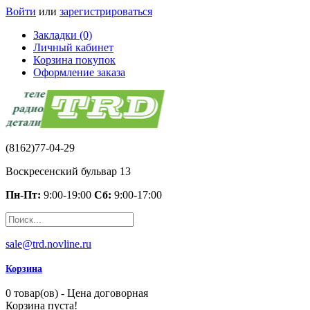
Войти
или
зарегистрироваться
Закладки (0)
Личный кабинет
Корзина покупок
Оформление заказа
(8162)77-04-29
Воскресенский бульвар 13
Пн-Пт:
9:00-19:00
Сб:
9:00-17:00
sale@trd.novline.ru
Корзина
0 товар(ов) - Цена договорная
Корзина пуста!