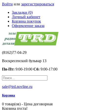
Войти
или
зарегистрироваться
Закладки (0)
Личный кабинет
Корзина покупок
Оформление заказа
(8162)77-04-29
Воскресенский бульвар 13
Пн-Пт:
9:00-19:00
Сб:
9:00-17:00
sale@trd.novline.ru
Корзина
0 товар(ов) - Цена договорная
Корзина пуста!