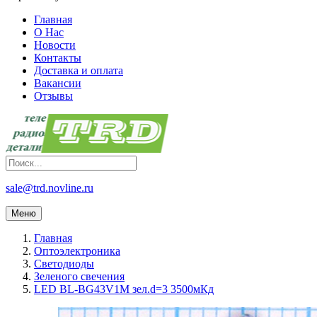
Главная
О Нас
Новости
Контакты
Доставка и оплата
Вакансии
Отзывы
sale@trd.novline.ru
Меню
Главная
Оптоэлектроника
Светодиоды
Зеленого свечения
LED BL-BG43V1M зел.d=3 3500мКд