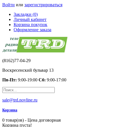
Войти
или
зарегистрироваться
Закладки (0)
Личный кабинет
Корзина покупок
Оформление заказа
(8162)77-04-29
Воскресенский бульвар 13
Пн-Пт:
9:00-19:00
Сб:
9:00-17:00
sale@trd.novline.ru
Корзина
0 товар(ов) - Цена договорная
Корзина пуста!