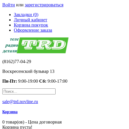
Войти
или
зарегистрироваться
Закладки (0)
Личный кабинет
Корзина покупок
Оформление заказа
(8162)77-04-29
Воскресенский бульвар 13
Пн-Пт:
9:00-19:00
Сб:
9:00-17:00
sale@trd.novline.ru
Корзина
0 товар(ов) - Цена договорная
Корзина пуста!