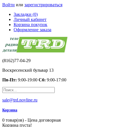
Войти
или
зарегистрироваться
Закладки (0)
Личный кабинет
Корзина покупок
Оформление заказа
(8162)77-04-29
Воскресенский бульвар 13
Пн-Пт:
9:00-19:00
Сб:
9:00-17:00
sale@trd.novline.ru
Корзина
0 товар(ов) - Цена договорная
Корзина пуста!