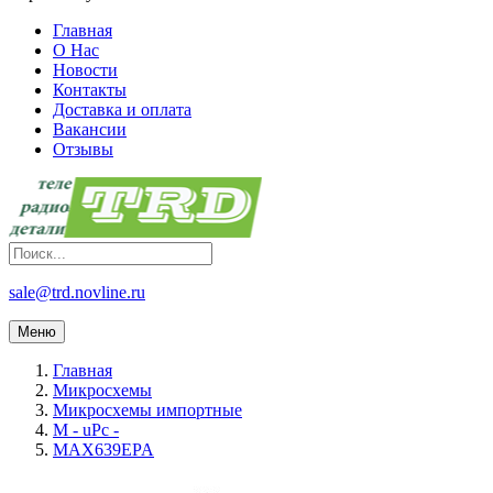
Главная
О Нас
Новости
Контакты
Доставка и оплата
Вакансии
Отзывы
sale@trd.novline.ru
Меню
Главная
Микросхемы
Микросхемы импортные
M - uPc -
MAX639EPA