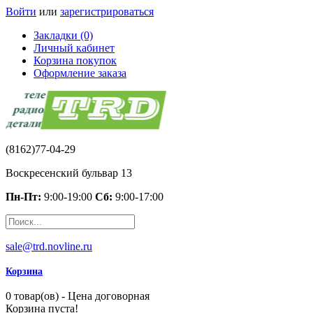
Войти
или
зарегистрироваться
Закладки (0)
Личный кабинет
Корзина покупок
Оформление заказа
(8162)77-04-29
Воскресенский бульвар 13
Пн-Пт:
9:00-19:00
Сб:
9:00-17:00
sale@trd.novline.ru
Корзина
0 товар(ов) - Цена договорная
Корзина пуста!