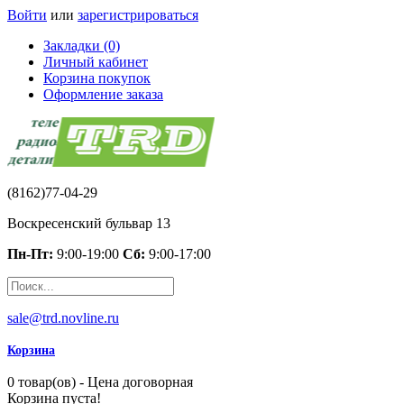
Войти
или
зарегистрироваться
Закладки (0)
Личный кабинет
Корзина покупок
Оформление заказа
(8162)77-04-29
Воскресенский бульвар 13
Пн-Пт:
9:00-19:00
Сб:
9:00-17:00
sale@trd.novline.ru
Корзина
0 товар(ов) - Цена договорная
Корзина пуста!