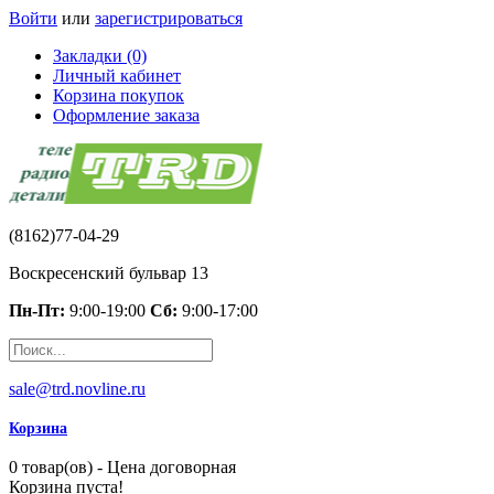
Войти
или
зарегистрироваться
Закладки (0)
Личный кабинет
Корзина покупок
Оформление заказа
(8162)77-04-29
Воскресенский бульвар 13
Пн-Пт:
9:00-19:00
Сб:
9:00-17:00
sale@trd.novline.ru
Корзина
0 товар(ов) - Цена договорная
Корзина пуста!