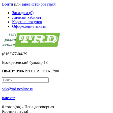
Войти
или
зарегистрироваться
Закладки (0)
Личный кабинет
Корзина покупок
Оформление заказа
(8162)77-04-29
Воскресенский бульвар 13
Пн-Пт:
9:00-19:00
Сб:
9:00-17:00
sale@trd.novline.ru
Корзина
0 товар(ов) - Цена договорная
Корзина пуста!