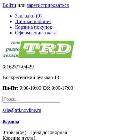
Войти
или
зарегистрироваться
Закладки (0)
Личный кабинет
Корзина покупок
Оформление заказа
(8162)77-04-29
Воскресенский бульвар 13
Пн-Пт:
9:00-19:00
Сб:
9:00-17:00
sale@trd.novline.ru
Корзина
0 товар(ов) - Цена договорная
Корзина пуста!