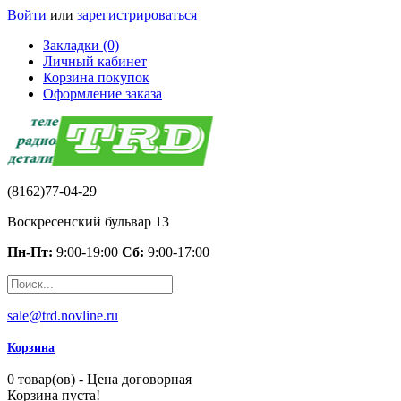
Войти
или
зарегистрироваться
Закладки (0)
Личный кабинет
Корзина покупок
Оформление заказа
(8162)77-04-29
Воскресенский бульвар 13
Пн-Пт:
9:00-19:00
Сб:
9:00-17:00
sale@trd.novline.ru
Корзина
0 товар(ов) - Цена договорная
Корзина пуста!