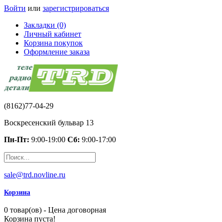
Войти
или
зарегистрироваться
Закладки (0)
Личный кабинет
Корзина покупок
Оформление заказа
(8162)77-04-29
Воскресенский бульвар 13
Пн-Пт:
9:00-19:00
Сб:
9:00-17:00
sale@trd.novline.ru
Корзина
0 товар(ов) - Цена договорная
Корзина пуста!