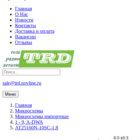
Главная
О Нас
Новости
Контакты
Доставка и оплата
Вакансии
Отзывы
sale@trd.novline.ru
Меню
Главная
Микросхемы
Микросхемы импортные
1 - 9, A-DWA
AT25160N-10SC-1.8