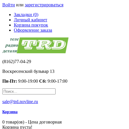
Войти
или
зарегистрироваться
Закладки (0)
Личный кабинет
Корзина покупок
Оформление заказа
(8162)77-04-29
Воскресенский бульвар 13
Пн-Пт:
9:00-19:00
Сб:
9:00-17:00
sale@trd.novline.ru
Корзина
0 товар(ов) - Цена договорная
Корзина пуста!