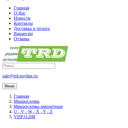
Главная
О Нас
Новости
Контакты
Доставка и оплата
Вакансии
Отзывы
sale@trd.novline.ru
Меню
Главная
Микросхемы
Микросхемы импортные
U - V - W - X - Y - Z
VDP3120B