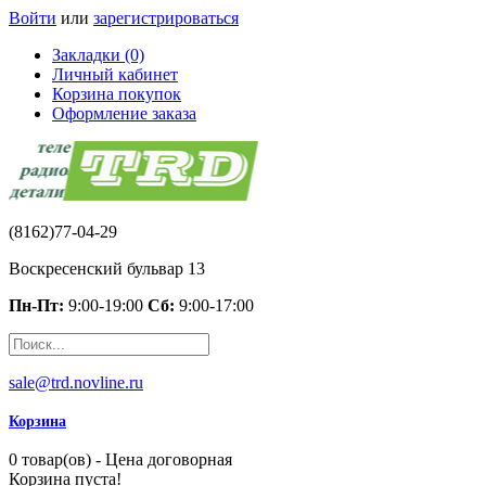
Войти
или
зарегистрироваться
Закладки (0)
Личный кабинет
Корзина покупок
Оформление заказа
(8162)77-04-29
Воскресенский бульвар 13
Пн-Пт:
9:00-19:00
Сб:
9:00-17:00
sale@trd.novline.ru
Корзина
0 товар(ов) - Цена договорная
Корзина пуста!