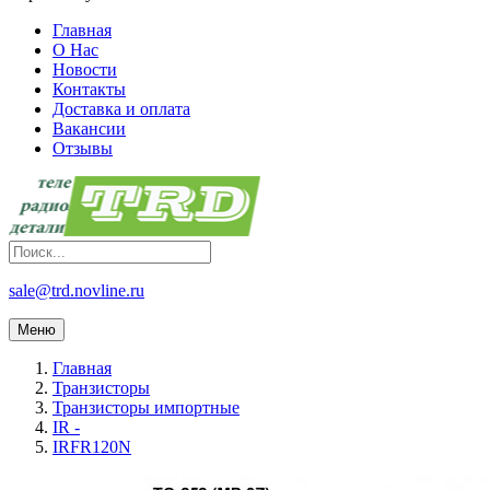
Главная
О Нас
Новости
Контакты
Доставка и оплата
Вакансии
Отзывы
sale@trd.novline.ru
Меню
Главная
Транзисторы
Транзисторы импортные
IR -
IRFR120N