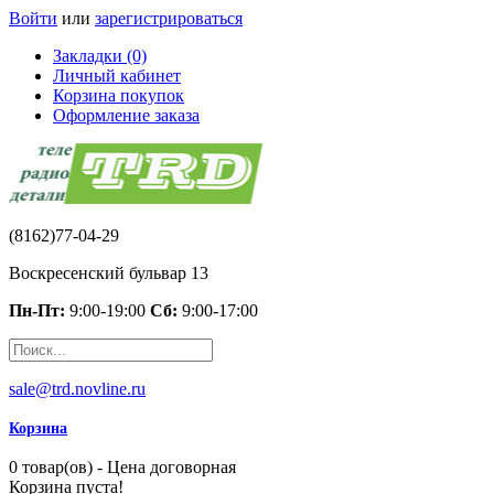
Войти
или
зарегистрироваться
Закладки (0)
Личный кабинет
Корзина покупок
Оформление заказа
(8162)77-04-29
Воскресенский бульвар 13
Пн-Пт:
9:00-19:00
Сб:
9:00-17:00
sale@trd.novline.ru
Корзина
0 товар(ов) - Цена договорная
Корзина пуста!