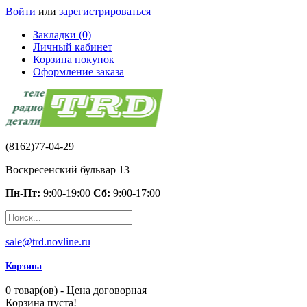
Войти
или
зарегистрироваться
Закладки (0)
Личный кабинет
Корзина покупок
Оформление заказа
(8162)77-04-29
Воскресенский бульвар 13
Пн-Пт:
9:00-19:00
Сб:
9:00-17:00
sale@trd.novline.ru
Корзина
0 товар(ов) - Цена договорная
Корзина пуста!