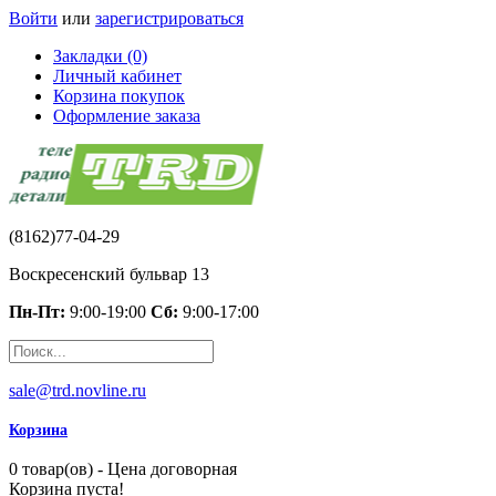
Войти
или
зарегистрироваться
Закладки (0)
Личный кабинет
Корзина покупок
Оформление заказа
(8162)77-04-29
Воскресенский бульвар 13
Пн-Пт:
9:00-19:00
Сб:
9:00-17:00
sale@trd.novline.ru
Корзина
0 товар(ов) - Цена договорная
Корзина пуста!