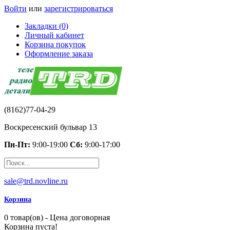
Войти
или
зарегистрироваться
Закладки (0)
Личный кабинет
Корзина покупок
Оформление заказа
(8162)77-04-29
Воскресенский бульвар 13
Пн-Пт:
9:00-19:00
Сб:
9:00-17:00
sale@trd.novline.ru
Корзина
0 товар(ов) - Цена договорная
Корзина пуста!