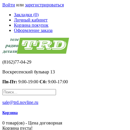
Войти
или
зарегистрироваться
Закладки (0)
Личный кабинет
Корзина покупок
Оформление заказа
(8162)77-04-29
Воскресенский бульвар 13
Пн-Пт:
9:00-19:00
Сб:
9:00-17:00
sale@trd.novline.ru
Корзина
0 товар(ов) - Цена договорная
Корзина пуста!