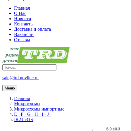
Главная
О Нас
Новости
Контакты
Доставка и оплата
Вакансии
Отзывы
sale@trd.novline.ru
Меню
Главная
Микросхемы
Микросхемы импортные
E - F - G - H - I - J -
IR21531S